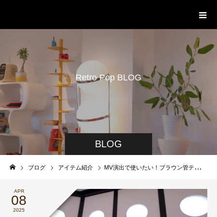
STUDIO PODBASE レトロポップ平
和島
R
e
t
r
o
P
o
p
B
L
O
G
BLOG
ブログ
アイテム紹介
MV演出で使いたい！ブラウン管テレビにパソコンの映像を出力する方法｜レトロポップ平和島
APR
08
2025