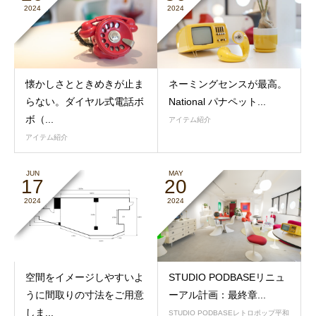
2024
2024
懐かしさとときめきが止ま
ネーミングセンスが最高。
らない。ダイヤル式電話ボ
National パナペット...
ボ（...
アイテム紹介
アイテム紹介
JUN
MAY
17
20
2024
2024
空間をイメージしやすいよ
STUDIO PODBASEリニュ
うに間取りの寸法をご用意
ーアル計画：最終章...
しま...
STUDIO PODBASEレトロポップ平和