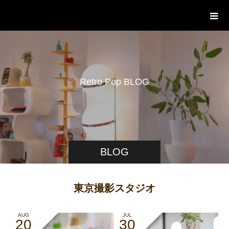
STUDIO PODBASE レトロポップ平
和島
R
e
t
r
o
P
o
p
B
L
O
G
BLOG
東京撮影スタジオ
AUG
JUL
20
30