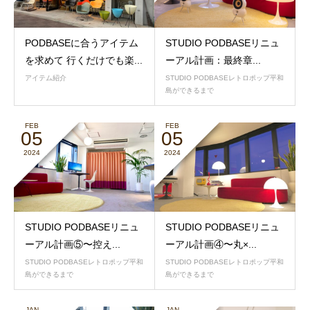
PODBASEに合うアイテム
STUDIO PODBASEリニュ
を求めて 行くだけでも楽...
ーアル計画：最終章...
アイテム紹介
STUDIO PODBASEレトロポップ平和
島ができるまで
FEB
FEB
05
05
2024
2024
STUDIO PODBASEリニュ
STUDIO PODBASEリニュ
ーアル計画⑤〜控え...
ーアル計画④〜丸×...
STUDIO PODBASEレトロポップ平和
STUDIO PODBASEレトロポップ平和
島ができるまで
島ができるまで
JAN
JAN