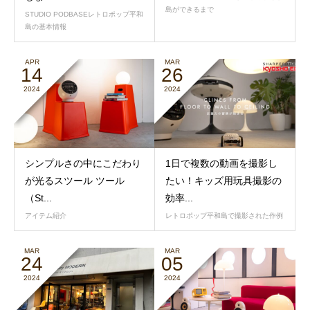
島ができるまで
STUDIO PODBASEレトロポップ平和
島の基本情報
APR
MAR
14
26
2024
2024
シンプルさの中にこだわり
1日で複数の動画を撮影し
が光るスツール ツール
たい！キッズ用玩具撮影の
（St...
効率...
アイテム紹介
レトロポップ平和島で撮影された作例
MAR
MAR
24
05
2024
2024