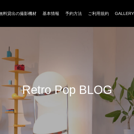
無料貸出の撮影機材
基本情報
予約方法
ご利用規約
GALLERY
R
e
t
r
o
P
o
p
B
L
O
G